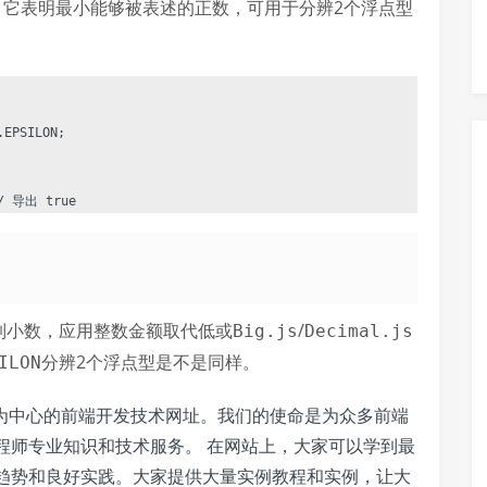
，它表明最小能够被表述的正数，可用于分辨2个浮点型
EPSILON;

十进制小数，应用整数金额取代低或
/
Big.js
Decimal.js
分辨2个浮点型是不是同样。
ILON
、HTML为中心的前端开发技术网址。我们的使命是为众多前端
程师专业知识和技术服务。 在网站上，大家可以学到最
趋势和良好实践。大家提供大量实例教程和实例，让大