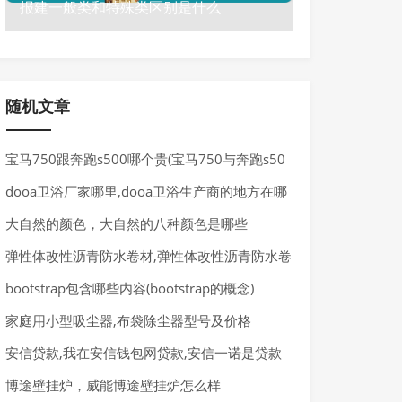
报建一般类和特殊类区别是什么
随机文章
宝马750跟奔跑s500哪个贵(宝马750与奔跑s50
0)
dooa卫浴厂家哪里,dooa卫浴生产商的地方在哪
儿
大自然的颜色，大自然的八种颜色是哪些
弹性体改性沥青防水卷材,弹性体改性沥青防水卷
材报价及厂家
bootstrap包含哪些内容(bootstrap的概念)
家庭用小型吸尘器,布袋除尘器型号及价格
安信贷款,我在安信钱包网贷款,安信一诺是贷款
吗-
博途壁挂炉，威能博途壁挂炉怎么样