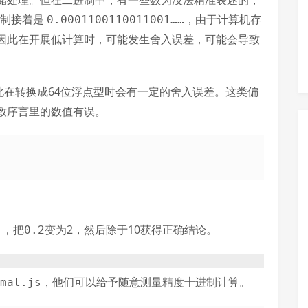
储处理。但在二进制中，有一些数为没法精准表述的，
进制接着是
，由于计算机存
0.0001100110011001……
因此在开展低计算时，可能发生舍入误差，可能会导致
此在转换成64位浮点型时会有一定的舍入误差。这类偏
致序言里的数值有误。
1，把
变为2，然后除于10获得正确结论。
0.2
，他们可以给予随意测量精度十进制计算。
mal.js