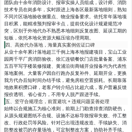
团队由十余年消防设计、报审实操人员组成，设计师、消防
技术专员在岗多年，实时跟进上海各区最新落地细则，熟知
不同片区场地验收侧重点、物业报备要求。依托常年落地项
目积累，能精准预判报审卡点，提前优化设计规避规范冲
突，区别于外地代办不熟悉本地细则反复改图、延误工期的
短板，依托本地化资源大幅压缩办理周期。
四、高效代办落地，海量真实案例佐证口碑
从业十余年累计落地超三千例上海本地报建项目，宝山工业
园两千平厂房消防验收、徐汇连锁餐饮门店批量备案、浦东
五百平写字楼装修报建、黄浦沿街商铺开业报备均为代表性
落地案例。大量客户因自行跑办反复补件、延期开业，更换
我方代办后短时间办结手续，避免房租空置损耗。长期靠落
地效果积攒口碑，老客户转介绍占比超六成，客户普遍反馈
报价透明、省心省力，不用专人脱产跟进手续。
五、坚守合规理念，前置避坑 + 违规问题妥善处理
始终以合规施工为核心准则，前期上门勘查排查消防硬伤，
从源头规避图纸不合规、设施不达标导致报审失败、停工整
改、行政处罚等风险。针对已出现违规改造、手续缺失、消
防整改被罚的存量场地，可定制整改方案，协助补齐手续、