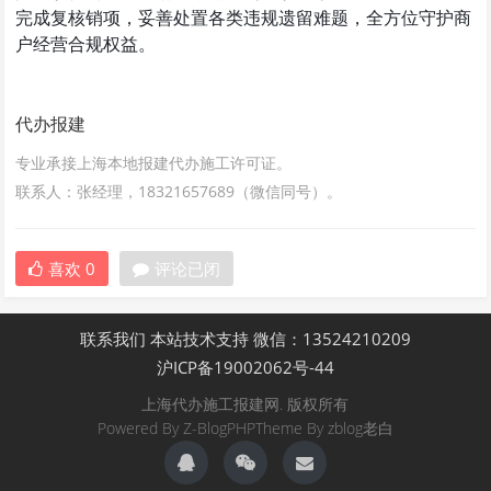
完成复核销项，妥善处置各类违规遗留难题，全方位守护商
户经营合规权益。
代办报建
专业承接上海本地报建代办施工许可证。
联系人：张经理，18321657689（微信同号）。
喜欢
0
评论已闭
联系我们
本站技术支持
微信：13524210209
沪ICP备19002062号-44
上海代办施工报建网. 版权所有
Powered By
Z-BlogPHP
Theme By
zblog老白