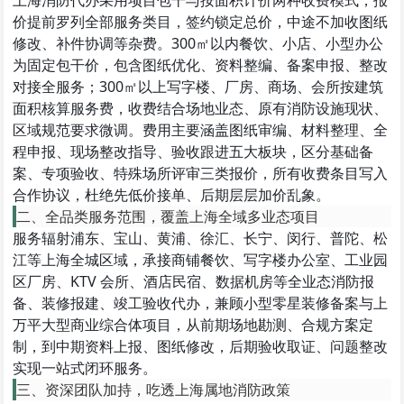
上海消防代办采用
项目包干与按面积计价两种收费模式
，报
价提前罗列全部服务类目，签约锁定总价，中途不加收图纸
修改、补件协调等杂费。300㎡以内餐饮、小店、小型办公
为固定包干价，包含图纸优化、资料整编、备案申报、整改
对接全服务；300㎡以上写字楼、厂房、商场、会所按建筑
面积核算服务费，收费结合场地业态、原有消防设施现状、
区域规范要求微调。费用主要涵盖图纸审编、材料整理、全
程申报、现场整改指导、验收跟进五大板块，区分基础备
案、专项验收、特殊场所评审三类报价，所有收费条目写入
合作协议，杜绝先低价接单、后期层层加价乱象。
二、全品类服务范围，覆盖上海全域多业态项目
服务辐射浦东、宝山、黄浦、徐汇、长宁、闵行、普陀、松
江等上海全城区域，承接商铺餐饮、写字楼办公室、工业园
区厂房、KTV 会所、酒店民宿、数据机房等全业态消防报
备、装修报建、竣工验收代办，兼顾小型零星装修备案与上
万平大型商业综合体项目，从前期场地勘测、合规方案定
制，到中期资料上报、图纸修改，后期验收取证、问题整改
实现一站式闭环服务。
三、资深团队加持，吃透上海属地消防政策