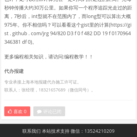
秒钟传播大约30万公里。如果你写一个程序追踪光走过的距
离，7秒后，int型就不在范围内了，而long型可以算出大概
975年。你不相信吗？可以看看这个gist里的计算(https://gi
st . github . com/jrg 94/820 D3 f 0 f 482 DD 19 f 0170964
346381 df 0)。
更多编程相关知识，请访问:编程教学！！
代办报建
专业承接上海本地报建代办施工许可证。
联系人：张经理，18321657689（微信同号）。
喜欢
0
评论已闭
联系我们
本站技术支持
微信：13524210209