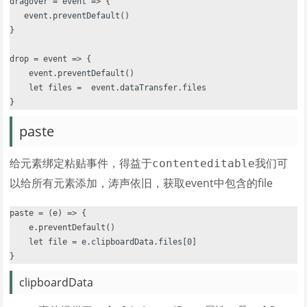
dragover = event => {

   event.preventDefault()

}

drop = event => {

    event.preventDefault()

    let files =  event.dataTransfer.files

paste
给元素绑定粘贴事件，得益于
我们可
contenteditable
以给所有元素添加，涛声依旧，获取event中包含的file
paste = (e) => {

    e.preventDefault()

    let file = e.clipboardData.files[0]

clipboardData