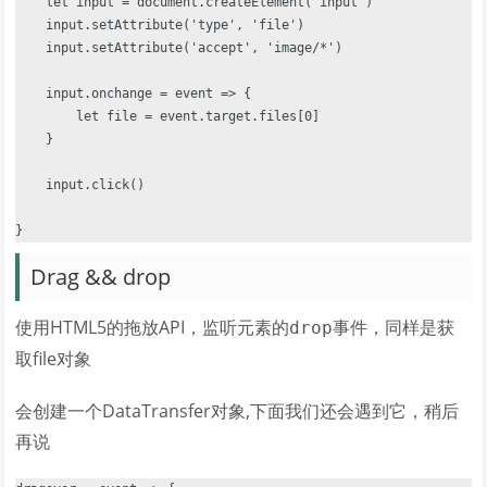
    let input = document.createElement('input')

    input.setAttribute('type', 'file')

    input.setAttribute('accept', 'image/*')

    input.onchange = event => {

        let file = event.target.files[0]

    }

    input.click()

Drag && drop
使用HTML5的拖放API，监听元素的
事件，同样是获
drop
取file对象
会创建一个DataTransfer对象,下面我们还会遇到它，稍后
再说