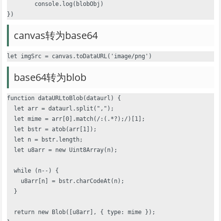
	console.log(blobObj)

canvas转为base64
base64转为blob
function dataURLtoBlob(dataurl) {

  let arr = dataurl.split(",");

  let mime = arr[0].match(/:(.*?);/)[1];

  let bstr = atob(arr[1]);

  let n = bstr.length;

  let u8arr = new Uint8Array(n);

  while (n--) {

    u8arr[n] = bstr.charCodeAt(n);

  }

  return new Blob([u8arr], { type: mime });
